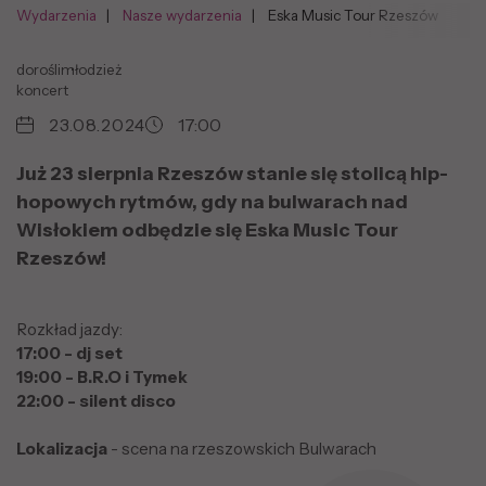
Wydarzenia
Nasze wydarzenia
Eska Music Tour Rzeszów
dorośli
młodzież
koncert
23.08.2024
17:00
Już 23 sierpnia Rzeszów stanie się stolicą hip-
hopowych rytmów, gdy na bulwarach nad
Wisłokiem odbędzie się Eska Music Tour
Rzeszów!
Rozkład jazdy:
17:00 - dj set
19:00 - B.R.O i Tymek
22:00 - silent disco
Lokalizacja
- scena na rzeszowskich Bulwarach